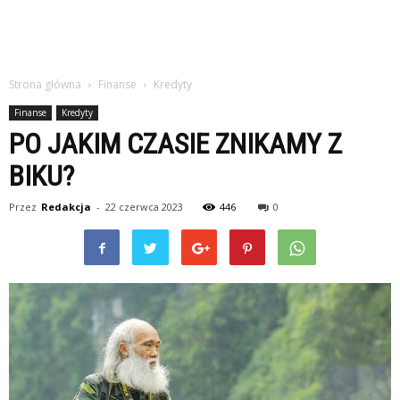
Strona główna
Finanse
Kredyty
Finanse
Kredyty
PO JAKIM CZASIE ZNIKAMY Z
BIKU?
Przez
Redakcja
-
22 czerwca 2023
446
0