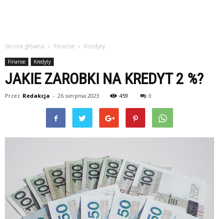
Strona główna
Finanse
Kredyty
Finanse
Kredyty
JAKIE ZAROBKI NA KREDYT 2 %?
Przez
Redakcja
-
26 sierpnia 2023
459
0