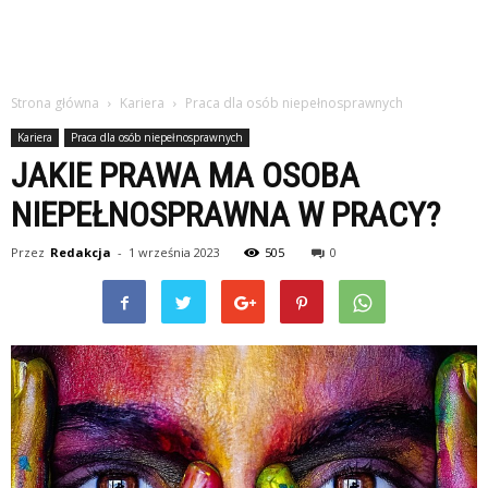
Strona główna
Kariera
Praca dla osób niepełnosprawnych
Kariera
Praca dla osób niepełnosprawnych
JAKIE PRAWA MA OSOBA
NIEPEŁNOSPRAWNA W PRACY?
Przez
Redakcja
-
1 września 2023
505
0