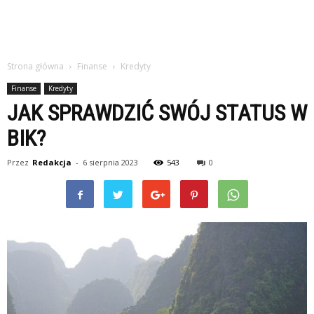
Strona główna
Finanse
Kredyty
Finanse
Kredyty
JAK SPRAWDZIĆ SWÓJ STATUS W
BIK?
Przez
Redakcja
-
6 sierpnia 2023
543
0