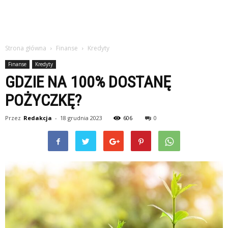
Strona główna
Finanse
Kredyty
Finanse
Kredyty
GDZIE NA 100% DOSTANĘ
POŻYCZKĘ?
Przez
Redakcja
-
18 grudnia 2023
606
0