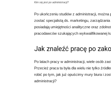
Kim się jest po administracji?
Po ukończeniu studiów z administracji, można
zostać specjalistą ds. marketingu, zarządzania
posiadają umiejętności analityczne oraz zdolno
pracodawców szukających wykwalifikowanej k
Jak znaleźć pracę po zako
Po latach pracy w administracji, wiele osób z
Przecież praca ta była dla wielu nie tylko źró
robić po tym, jak już opuścimy mury biura i z
administracji?