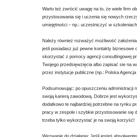
Warto też zwrócić uwagę na to, że wiele firm 
przystosowania się i uczenia się nowych rzecz
umiejętności – np.: uczestniczyć w szkoleniac
Należy również rozważyć możliwość założenia w
jeśli posiadasz już pewne kontakty biznesowe
skorzystać z pomocy agencji consultingowej pr
Twojego przedsięwzięcia albo zapisać sie na 
przez instytucje publiczne (np.: Polska Agencj
Podsumowując: po opuszczeniu administracji nie
swoją karierą zawodową. Dobrze jest wykorzys
dodatkowo te najbardziej potrzebne na rynku pra
pracy w zespole i szybkie przystosowanie się d
trzeba tylko wykorzystać je na swoją korzyść!
Wezwanie do działania: Jeśli jesteś absolwente