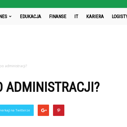
rg.pl
NES
EDUKACJA
FINANSE
IT
KARIERA
LOGIST
 po administracji?
O ADMINISTRACJI?
ierkaj) na Twitterze