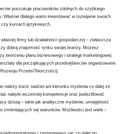
obecnie poszukuje pracowników zdolnych do szybkiego
y. Właśnie dlatego warto inwestować w rozwijanie swoich
h czy kursach językowych.
łasnej firmy lub działalności gospodarczej – zwłaszcza
 czy dobrą znajomość rynku swojej branży. Możesz
zy tworzeniu planu biznesowego i strategii marketingowej
warsztaty dla początkujących przedsiębiorców organizowane
a Rozwoju Przedsi?biorczości).
 należy tracić nadziei ani kierunku myślenia co dalej ze
tać nabyte wcześniej kompetencje oraz podszlifować
cy dzisiaj – takie jak analityczne myślenie, umiejętność
o zmieniających się warunków. Możliwości jest wiele –
m/administratorem i zastanawiasz się, co dalej po