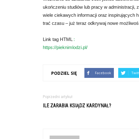
ukończeniu studiów lub pracy w administracji, za
wiele ciekawych informacji oraz inspirujących h
trać czasu – już teraz odkrywaj nowe możliwośc
Link tag HTML
:
https://pieknimlodzi.pl/
PODZIEL SIĘ
Facebook
Twit
Poprzedni artykuł
ILE ZARABIA KSIĄDZ KARDYNAŁ?