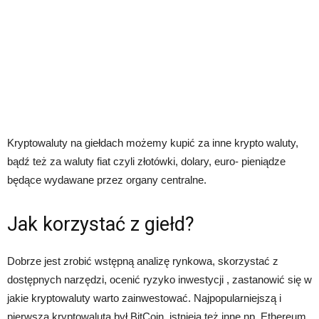
Kryptowaluty na giełdach możemy kupić za inne krypto waluty,
bądź też za waluty fiat czyli złotówki, dolary, euro- pieniądze
będące wydawane przez organy centralne.
Jak korzystać z giełd?
Dobrze jest zrobić wstępną analizę rynkowa, skorzystać z
dostępnych narzędzi, ocenić ryzyko inwestycji , zastanowić się w
jakie kryptowaluty warto zainwestować. Najpopularniejszą i
pierwszą kryptowalutą był BitCoin, istnieją też inne np. Ethereum,