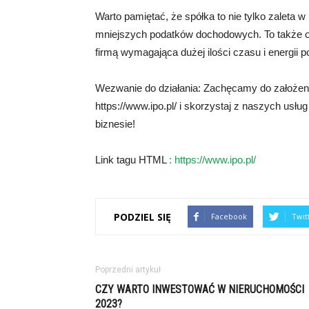
Warto pamiętać, że spółka to nie tylko zaleta 
mniejszych podatków dochodowych. To także o
firmą wymagająca dużej ilości czasu i energii 
Wezwanie do działania: Zachęcamy do założenia
https://www.ipo.pl/ i skorzystaj z naszych usłu
biznesie!
Link tagu HTML
:
https://www.ipo.pl/
PODZIEL SIĘ
Facebook
Twit
Poprzedni artykuł
CZY WARTO INWESTOWAĆ W NIERUCHOMOŚCI
2023?