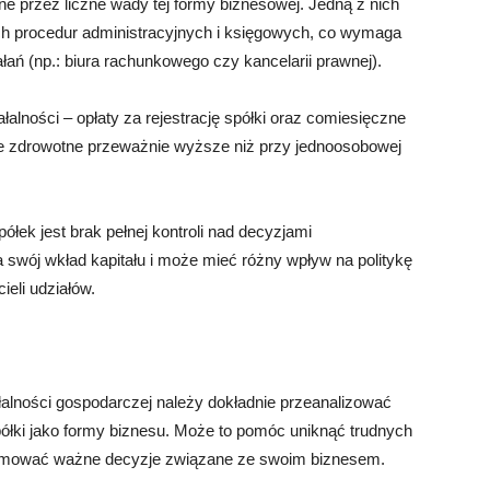
e przez liczne wady tej formy biznesowej. Jedną z nich
h procedur administracyjnych i księgowych, co wymaga
łań (np.: biura rachunkowego czy kancelarii prawnej).
alności – opłaty za rejestrację spółki oraz comiesięczne
nie zdrowotne przeważnie wyższe niż przy jednoosobowej
łek jest brak pełnej kontroli nad decyzjami
swój wkład kapitału i może mieć różny wpływ na politykę
ieli udziałów.
alności gospodarczej należy dokładnie przeanalizować
półki jako formy biznesu. Może to pomóc uniknąć trudnych
dejmować ważne decyzje związane ze swoim biznesem.