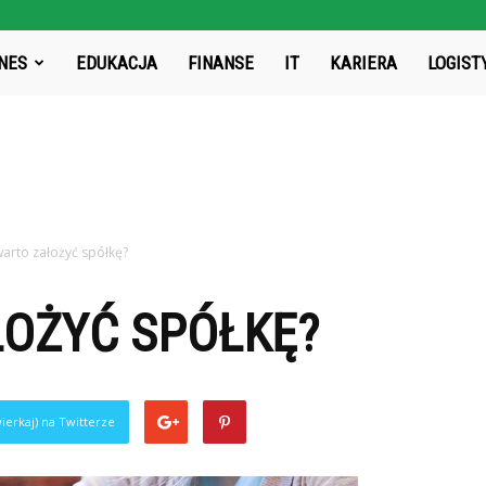
rg.pl
NES
EDUKACJA
FINANSE
IT
KARIERA
LOGIST
warto założyć spółkę?
ŁOŻYĆ SPÓŁKĘ?
ierkaj) na Twitterze