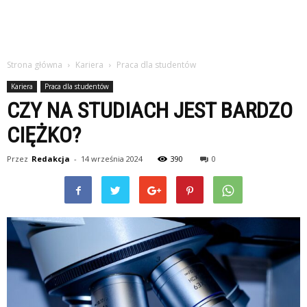
Strona główna
Kariera
Praca dla studentów
Kariera
Praca dla studentów
CZY NA STUDIACH JEST BARDZO
CIĘŻKO?
Przez
Redakcja
-
14 września 2024
390
0