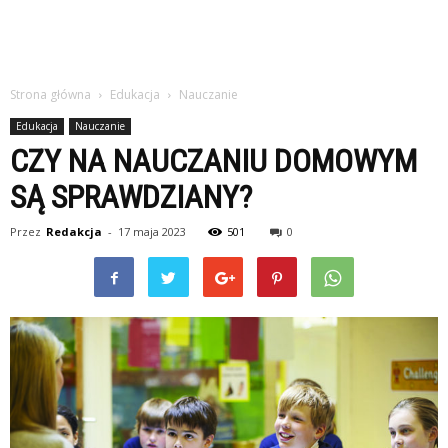
Strona główna
Edukacja
Nauczanie
Edukacja
Nauczanie
CZY NA NAUCZANIU DOMOWYM
SĄ SPRAWDZIANY?
Przez
Redakcja
-
17 maja 2023
501
0