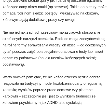
to być zarówno krótkie quiz’y jak i bardziej obszerne egzaminy
kończące dany okres nauki (np semestr). Taki stan rzeczy może
pomaga rodzinom śledzić postępy i wskazywać na obszary,
które wymagają dodatkowej pracy czy uwagi.
Nie ma jednak żadnych przepisów nakazujących stosowanie
określonych narzędzi oceniania. Rodzice mogą zdecydować się
na różne formy sprawdzania wiedzy ich dzieci – od codziennych
pytań podczas zajęć po specjalnie opracowane testy lub nawet
egzaminy państwowe (np. dla uczniów kończących szkołę
podstawową).
Warto również pamiętać, że nie każde dziecko będzie dobrze
reagowało na tradycyjny model kształcenia oparty o regularną
kontrolkę wyników poprzez prace domowe czy pisemne
kartkówki – szczególnie jeśli jest to wynikiem trudności ze
zdrowiem psychicznym jak ADHD albo dysleksją.