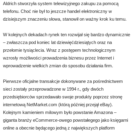
Aldrich stworzyła system telewizyjnego zakupu za pomocą
telefonu. Choć nie był to jeszcze handel elektroniczny w
dzisiejszym znaczeniu słowa, stanowił on ważny krok ku temu.
W kolejnych dekadach rynek ten rozwijał się bardzo dynamicznie
– zwłaszcza pod koniec lat dziewięćdziesiątych oraz na
przełomie tysiąclecia. Wraz z postępem technologicznym
wzrosły możliwości prowadzenia biznesu przez Internet i
wprowadzenie wielkich zmian do sposobu działania firm.
Pierwsze oficjalne transakcje dokonywane za pośrednictwem
sieci zostały przeprowadzone w 1994 r., gdy dwóch
przedsiębiorców sprzedawało swoje produkty poprzez stronę
internetową NetMarket.com (którą później przejął eBay).
Kolejnym kamieniem milowym było powstanie Amazona –
giganta branży eCommerce-owego powstałegego jako księgarni
online a obecnie będącego jedną z największych platform