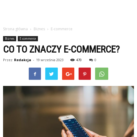
Strona główna
Biznes
E-commerce
Biznes
E-commerce
CO TO ZNACZY E-COMMERCE?
Przez
Redakcja
-
19 września 2023
470
0