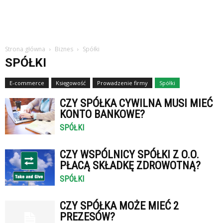
Strona główna
Biznes
Spółki
SPÓŁKI
E-commerce
Księgowość
Prowadzenie firmy
Spółki
CZY SPÓŁKA CYWILNA MUSI MIEĆ
KONTO BANKOWE?
SPÓŁKI
CZY WSPÓLNICY SPÓŁKI Z O.O.
PŁACĄ SKŁADKĘ ZDROWOTNĄ?
SPÓŁKI
CZY SPÓŁKA MOŻE MIEĆ 2
PREZESÓW?