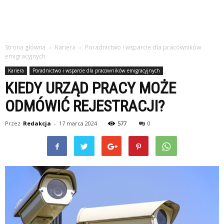
Strona główna
Kariera
Poradnictwo i wsparcie dla pracowników
emigracyjnych
Kariera
Poradnictwo i wsparcie dla pracowników emigracyjnych
KIEDY URZĄD PRACY MOŻE
ODMÓWIĆ REJESTRACJI?
Przez
Redakcja
-
17 marca 2024
577
0