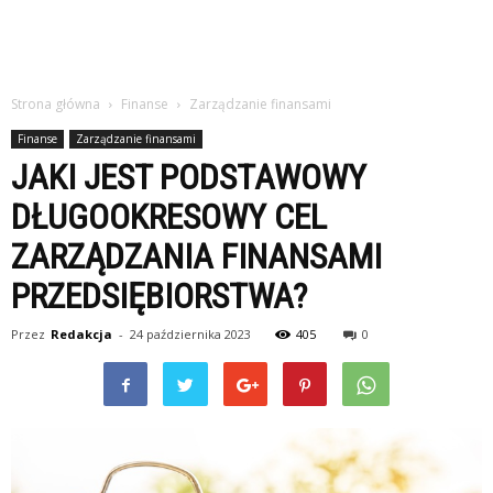
Strona główna
Finanse
Zarządzanie finansami
Finanse
Zarządzanie finansami
JAKI JEST PODSTAWOWY
DŁUGOOKRESOWY CEL
ZARZĄDZANIA FINANSAMI
PRZEDSIĘBIORSTWA?
Przez
Redakcja
-
24 października 2023
405
0