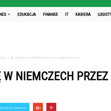
rg.pl
NES
EDUKACJA
FINANSE
IT
KARIERA
LOGIST
nicą
Ile zarabia się w Niemczech przez agencje pracy?
IĘ W NIEMCZECH PRZEZ
ierkaj) na Twitterze