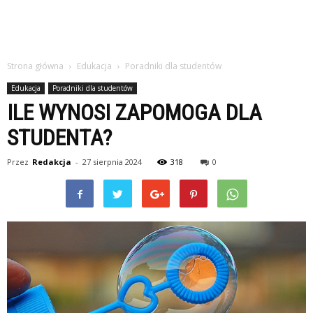
Strona główna
Edukacja
Poradniki dla studentów
Edukacja
Poradniki dla studentów
ILE WYNOSI ZAPOMOGA DLA
STUDENTA?
Przez
Redakcja
-
27 sierpnia 2024
318
0