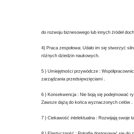
do rozwoju biznesowego lub innych źródeł doc
4) Praca zespołowa: Udało im się stworzyć siln
różnych dziedzin naukowych.
5 ) Umiejętności przywódcze : Współpracownicy 
zarządzania przedsięwzięciami .
6 ) Konsekwencja : Nie boją się podejmować ryz
Zawsze dążą do końca wyznaczonych celów .
7 ) Ciekawość intelektualna : Rozwijają swoje ta
8 ) Elastyczność : Potrafią dostosować się d