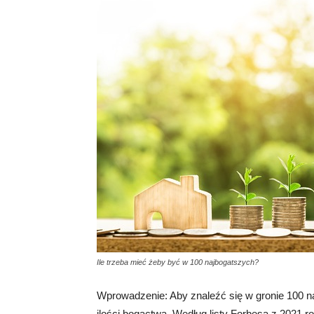
Ile trzeba mieć żeby być w 100 najbogatszych?
Wprowadzenie: Aby znaleźć się w gronie 100 na
ilości bogactwa. Według listy Forbesa z 2021 r