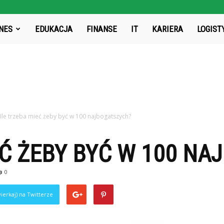
rg.pl
NES
EDUKACJA
FINANSE
IT
KARIERA
LOGIST
Ile trzeba mieć żeby być w 100 najbogatszych?
EĆ ŻEBY BYĆ W 100 N
0
ierkaj) na Twitterze