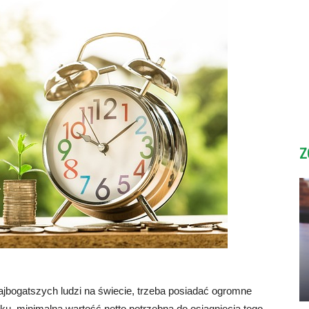
Z
jbogatszych ludzi na świecie, trzeba posiadać ogromne
oku, minimalna wartość netto potrzebna do osiągnięcia tego