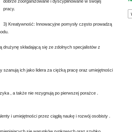
dobrze zoorganizowane i dyscyplinowane w swojej
Ka
pracy.
3) Kreatywność: Innowacyjne pomysły często prowadzą
hodu.
ą drużynę składającą się ze zdolnych specjalistów z
szanują ich jako lidera za ciężką pracę oraz umiejętności
yka , a także nie rezygnują po pierwszej porażce .
lenty i umiejętności przez ciągłą naukę i rozwój osobisty .
o zmieniających się warunków rynkowych oraz szybko