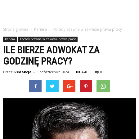
Strona główna
Kariera
Porady prawne w zakresie prawa pracy
Kariera
Porady prawne w zakresie prawa pracy
ILE BIERZE ADWOKAT ZA
GODZINĘ PRACY?
Przez
Redakcja
-
3 października 2024
478
0