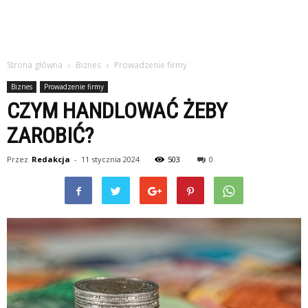
Strona główna
Biznes
Prowadzenie firmy
Biznes
Prowadzenie firmy
CZYM HANDLOWAĆ ŻEBY
ZAROBIĆ?
Przez
Redakcja
-
11 stycznia 2024
503
0