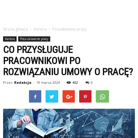
Strona główna
Kariera
Poszukiwanie pracy
Kariera
Poszukiwanie pracy
CO PRZYSŁUGUJE
PRACOWNIKOWI PO
ROZWIĄZANIU UMOWY O PRACĘ?
Przez
Redakcja
-
19 marca 2024
462
0