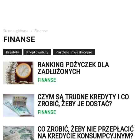
Strona główna
Finanse
FINANSE
Kredyty
Kryptowaluty
Portfele inwestycyjne
Zarządzanie finansami
RANKING POŻYCZEK DLA
ZADŁUŻONYCH
FINANSE
CZYM SĄ TRUDNE KREDYTY I CO
ZROBIĆ, ŻEBY JE DOSTAĆ?
FINANSE
CO ZROBIĆ, ŻEBY NIE PRZEPŁACIĆ
NA KREDYCIE KONSUMPCYJNYM?