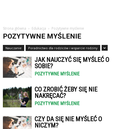
Strona główna
Edukacja
Pozytywne myślenie
POZYTYWNE MYŚLENIE
Nauczanie
Poradnictwo dla rodziców i wsparcie rodziny
JAK NAUCZYĆ SIĘ MYŚLEĆ O
SOBIE?
POZYTYWNE MYŚLENIE
CO ZROBIĆ ŻEBY SIĘ NIE
NAKRĘCAĆ?
POZYTYWNE MYŚLENIE
CZY DA SIĘ NIE MYŚLEĆ O
NICZYM?