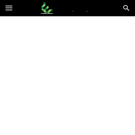
epce.org.pl